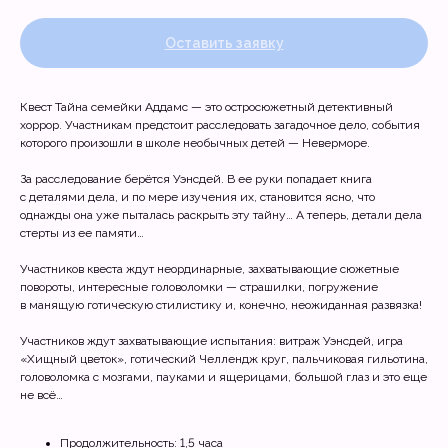
Оставить заявку
Квест Тайна семейки Аддамс — это остросюжетный детективный
хоррор. Участникам предстоит расследовать загадочное дело, события
которого произошли в школе необычных детей — Неверморе.
За расследование берётся Уэнсдей. В ее руки попадает книга
с деталями дела, и по мере изучения их, становится ясно, что
однажды она уже пыталась раскрыть эту тайну… А теперь, детали дела
стерты из ее памяти…
Участников квеста ждут неординарные, захватывающие сюжетные
повороты, интересные головоломки — страшилки, погружение
в манящую готическую стилистику и, конечно, неожиданная развязка!
Участников ждут захватывающие испытания: витраж Уэнсдей, игра
«Хищный цветок», готический Челлендж круг, пальчиковая гильотина,
головоломка с мозгами, пауками и ящерицами, большой глаз и это еще
не всё…
Продолжительность: 1,5 часа