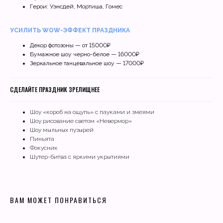
Герои: Уэнсдей, Мортиша, Гомес
УСИЛИТЬ WOW-ЭФФЕКТ ПРАЗДНИКА
Декор фотозоны — от 15000₽
Бумажное шоу черно-белое — 16000₽
Зеркальное танцевальное шоу — 17000₽
СДЕЛАЙТЕ ПРАЗДНИК ЗРЕЛИЩНЕЕ
Шоу «короб на ощупь» с пауками и змеями
Шоу рисование светом «Невермор»
Шоу мыльных пузырей
Пиньята
Фокусник
Шутер-битва с яркими укрытиями
ВАМ МОЖЕТ ПОНРАВИТЬСЯ