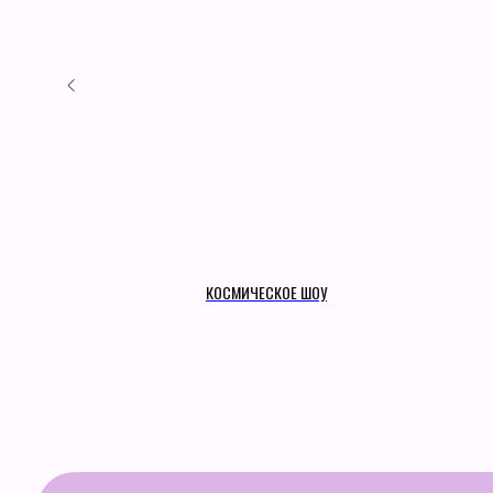
КОСМИЧЕСКОЕ ШОУ
Квесты
Наши проекты
Анимация
О нас
Шоу на праздник
Отзывы
Календарные праздники
Контакты
+7 (921) 574-84-85
Договор-оферта
Политика конфиденци