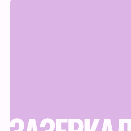
info@zazerkalye-spb.ru
Политика Cookies
Соглашение об исполь
Согласие на обработк
персональных данных
Политика оператора в
обработки персональн
Согласие на получени
ЗАЗЕРКАЛ
информационных мате
© Зазеркалье 2025
*принадл