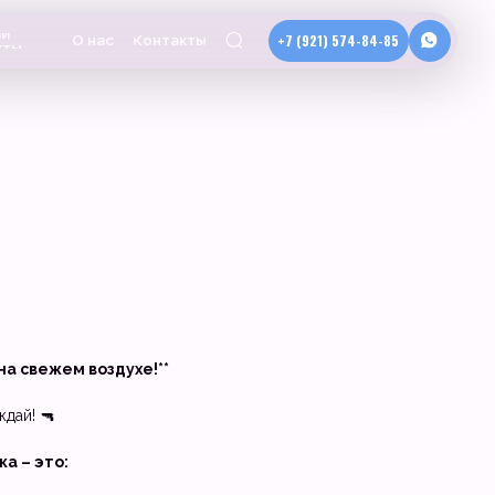
+7 (921) 574-84-85
Контакты
а свежем воздухе!**
дай! 🔫
а – это: