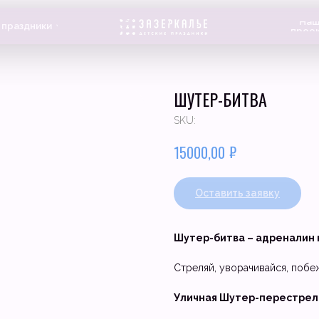
Наши
ики
О нас
проекты
ШУТЕР-БИТВА
SKU:
₽
15000,00
Оставить заявку
Шутер-битва – адреналин н
Стреляй, уворачивайся, побеж
Уличная Шутер-перестрелк