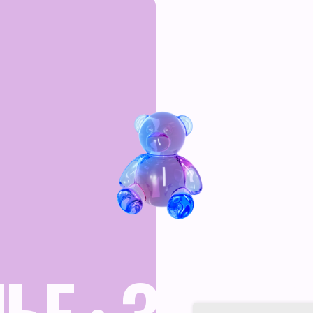
зовании сайта
у
 отношении
ых данных
е рассылки рекламно-
ЬЕ
•
ЗАЗЕРКА
риалов
ежит Meta Platform Inc., признана экстремистской и запрещена в России