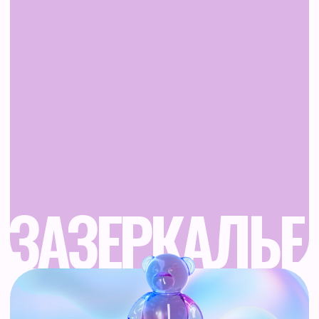
*принадлежит Meta Platform Inc., признана
экстремистской и запрещена в России
Разработка сайта