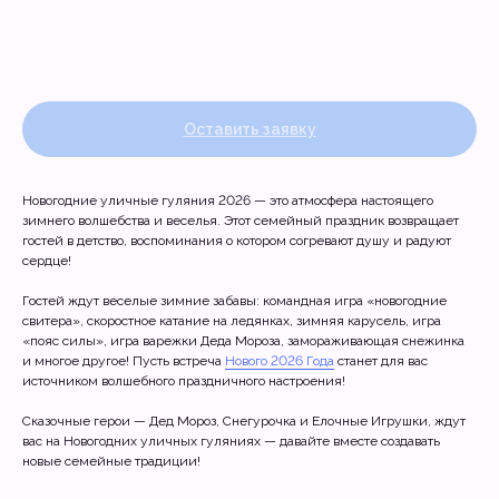
НОВОГОДНИЕ УЛИЧНЫЕ ГУЛЯНИЯ
Оставить заявку
Новогодние уличные гуляния 2026 — это атмосфера настоящего
зимнего волшебства и веселья. Этот семейный праздник возвращает
гостей в детство, воспоминания о котором согревают душу и радуют
сердце!
Гостей ждут веселые зимние забавы: командная игра «новогодние
свитера», скоростное катание на ледянках, зимняя карусель, игра
«пояс силы», игра варежки Деда Мороза, замораживающая снежинка
и многое другое! Пусть встреча
Нового 2026 Года
станет для вас
источником волшебного праздничного настроения!
Сказочные герои — Дед Мороз, Снегурочка и Елочные Игрушки, ждут
Квесты
вас на Новогодних уличных гуляниях — давайте вместе создавать
Анимация
новые семейные традиции!
Шоу на праздник
Календарные праздники