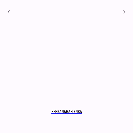
Анимация
Шоу на праздник
Календарные праздники
Наши проекты
О нас
Отзывы
Контакты
+7 (921) 574-84-85
info@zazerkalye-spb.ru
ЗЕРКАЛЬНАЯ ЁЛКА
Договор-оферта
Политика конфиденциальности
Политика Cookies
Соглашение об использовании