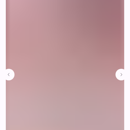
Квесты
Анимация
Шоу на праздник
Календарные праздники
Наши проекты
О нас
Отзывы
Контакты
+7 (921) 574-84-85
info@zazerkalye-spb.ru
Договор-оферта
Политика конфиденциальности