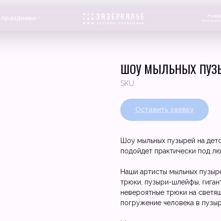
Наши
ики
О нас
проекты
ШОУ МЫЛЬНЫХ ПУЗ
SKU:
Оставить заявку
Шоу мыльных пузырей на дет
подойдет практически под лю
Наши артисты мыльных пузыр
трюки, пузыри-шлейфы, гиган
невероятные трюки на светящ
погружение человека в пузыр