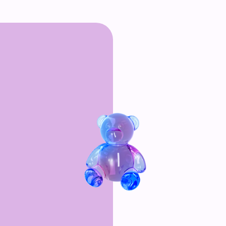
альности
зовании сайта
у
 отношении
ых данных
е рассылки рекламно-
ЬЕ
•
ЗАЗЕРКА
риалов
ежит Meta Platform Inc., признана экстремистской и запрещена в России