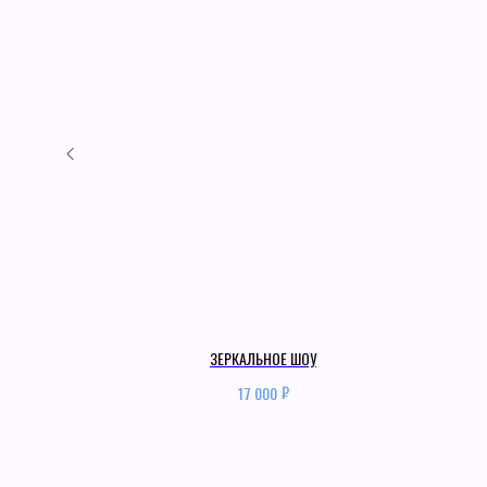
ЗЕРКАЛЬНОЕ ШОУ
Квесты
Наши проекты
₽
17 000
Анимация
О нас
Шоу на праздник
Отзывы
Календарные праздники
Контакты